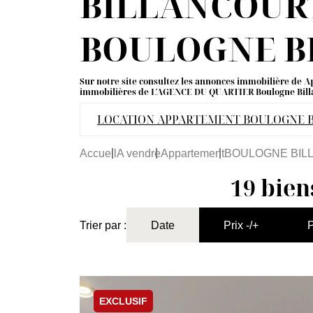
BILLANCOURT 
BOULOGNE B
Sur notre site consultez les annonces immobilière
immobilières de L'AGENCE DU QUARTIER Boulogne Bill
LOCATION APPARTEMENT BOULOGNE 
Accueil
A vendre
Appartement
BOULOGNE BIL
19 bien
Trier par :
Date
Prix -/+
P
EXCLUSIF