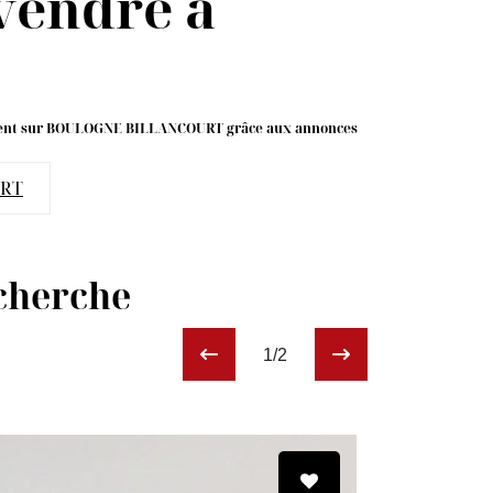
vendre à
ement sur BOULOGNE BILLANCOURT grâce aux annonces
URT
echerche
1/2