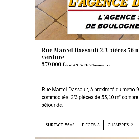
Rue Marcel Dassault 2/3 pièces 56 m
verdure
379 000 €
dont 4.99% TTC d'honoraires
92100 BOULOGNE BILLANCOURT
Rue Marcel Dassault, à proximité du métro 9
commodités, 2/3 pièces de 55,10 m² compren
séjour de...
SURFACE: 56M²
PIÈCES: 3
CHAMBRES: 2