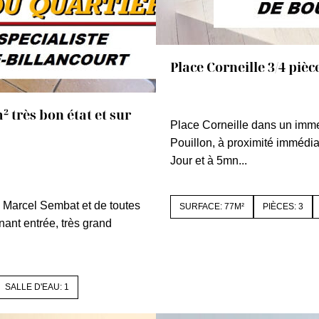
Place Corneille 3/4 pièc
92100 BOULOGNE BILLAN
² très bon état et sur
Place Corneille dans un immeu
Pouillon, à proximité immédi
Jour et à 5mn...
1521
 Marcel Sembat et de toutes
SURFACE: 77M²
PIÈCES: 3
ant entrée, très grand
SALLE D'EAU: 1