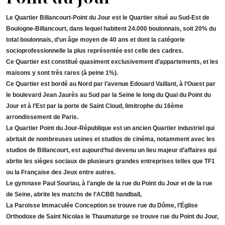
Le Quartier Billancourt-Point du Jour est le Quartier situé au Sud-Est de
Boulogne-Billancourt, dans lequel habitent 24.000 boulonnais, soit 20% du
total boulonnais, d’un âge moyen de 40 ans et dont la catégorie
socioprofessionnelle la plus représentée est celle des cadres.
Ce Quartier est constitué quasiment exclusivement d’appartements, et les
maisons y sont très rares (à peine 1%).
Ce Quartier est bordé au Nord par l’avenue Edouard Vaillant, à l’Ouest par
le boulevard Jean Jaurès au Sud par la Seine le long du Quai du Point du
Jour et à l’Est par la porte de Saint Cloud, limitrophe du 16ème
arrondissement de Paris.
Le Quartier Point du Jour-République est un ancien Quartier industriel qui
abritait de nombreuses usines et studios de cinéma, notamment avec les
studios de Billancourt, est aujourd’hui devenu un lieu majeur d’affaires qui
abrite les sièges sociaux de plusieurs grandes entreprises telles que TF1
ou la Française des Jeux entre autres.
Le gymnase Paul Souriau, à l’angle de la rue du Point du Jour et de la rue
de Seine, abrite les matchs de l’ACBB handball,
La Paroisse Immaculée Conception se trouve rue du Dôme, l’Église
Orthodoxe de Saint Nicolas le Thaumaturge se trouve rue du Point du Jour,