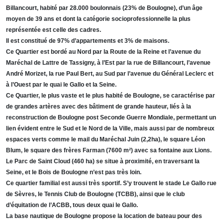
Billancourt, habité par 28.000 boulonnais (23% de Boulogne), d’un âge
moyen de 39 ans et dont la catégorie socioprofessionnelle la plus
représentée est celle des cadres.
Il est constitué de 97% d’appartements et 3% de maisons.
Ce Quartier est bordé au Nord par la Route de la Reine et l’avenue du
Maréchal de Lattre de Tassigny, à l’Est par la rue de Billancourt, l’avenue
André Morizet, la rue Paul Bert, au Sud par l’avenue du Général Leclerc et
à l’Ouest par le quai le Gallo et la Seine.
Ce Quartier, le plus vaste et le plus habité de Boulogne, se caractérise par
de grandes artères avec des bâtiment de grande hauteur, liés à la
reconstruction de Boulogne post Seconde Guerre Mondiale, permettant un
lien évident entre le Sud et le Nord de la Ville, mais aussi par de nombreux
espaces verts comme le mail du Maréchal Juin (2,2ha), le square Léon
Blum, le square des frères Farman (7600 m²) avec sa fontaine aux Lions.
Le Parc de Saint Cloud (460 ha) se situe à proximité, en traversant la
Seine, et le Bois de Boulogne n’est pas très loin.
Ce quartier familial est aussi très sportif. S’y trouvent le stade Le Gallo rue
de Sèvres, le Tennis Club de Boulogne (TCBB), ainsi que le club
d’équitation de l’ACBB, tous deux quai le Gallo.
La base nautique de Boulogne propose la location de bateau pour des