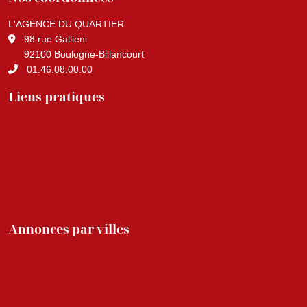
L'AGENCE DU QUARTIER
98 rue Gallieni
92100 Boulogne-Billancourt
01.46.08.00.00
Liens pratiques
Acheter
Louer
Vendre
Nous rejoindre
Estimation
mentions légales
Politique de cookies
Annonces par villes
Maison à vendre, Boulogne billancourt
Appartement à vendre, Boulogne billancourt
Appartement à louer, Boulogne billancourt