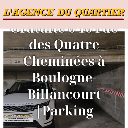
Estimation
Gratuite 6 10 rue
des Quatre
Cheminées à
B
Boulogne-
Billancourt
|Parking