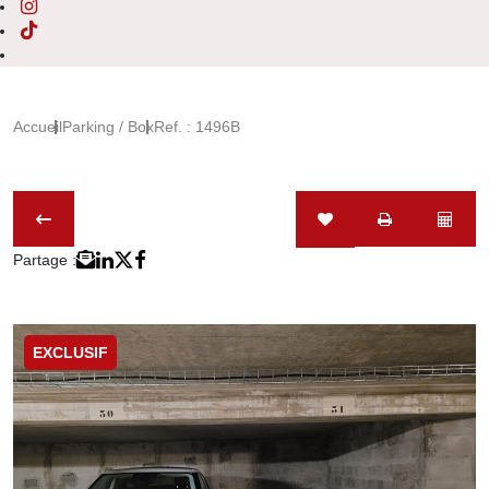
Accueil
Parking / Box
Ref. : 1496B
Partage :
EXCLUSIF