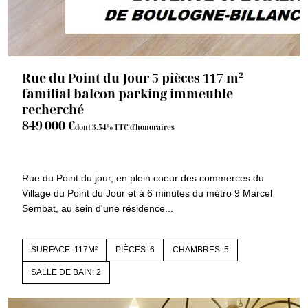
Rue du Point du Jour 5 pièces 117 m²
familial balcon parking immeuble
recherché
849 000 €
dont 3.54% TTC d'honoraires
92100 BOULOGNE BILLANCOURT
1512b5ch
Rue du Point du jour, en plein coeur des commerces du
Village du Point du Jour et à 6 minutes du métro 9 Marcel
Sembat, au sein d'une résidence...
SURFACE: 117M²
PIÈCES: 6
CHAMBRES: 5
SALLE DE BAIN: 2