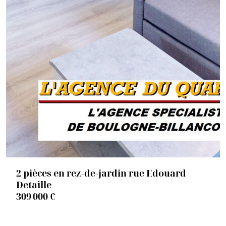
2 pièces en rez-de-jardin rue Edouard
Detaille
309 000 €
92100 BOULOGNE BILLANCOURT
1508b