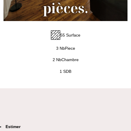
pièces.
55 Surface
3 NbPiece
2 NbChambre
1 SDB
Estimer