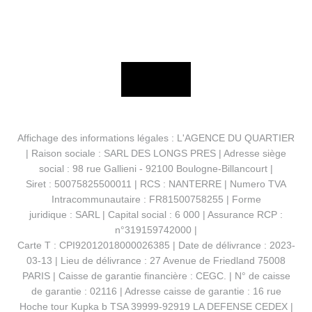
Affichage des informations légales : L'AGENCE DU QUARTIER
| Raison sociale : SARL DES LONGS PRES | Adresse siège
social : 98 rue Gallieni - 92100 Boulogne-Billancourt |
Siret : 50075825500011 | RCS : NANTERRE | Numero TVA
Intracommunautaire : FR81500758255 | Forme
juridique : SARL | Capital social : 6 000 | Assurance RCP :
n°319159742000 |
Carte T : CPI92012018000026385 | Date de délivrance : 2023-
03-13 | Lieu de délivrance : 27 Avenue de Friedland 75008
PARIS | Caisse de garantie financière : CEGC. | N° de caisse
de garantie : 02116 | Adresse caisse de garantie : 16 rue
Hoche tour Kupka b TSA 39999-92919 LA DEFENSE CEDEX |