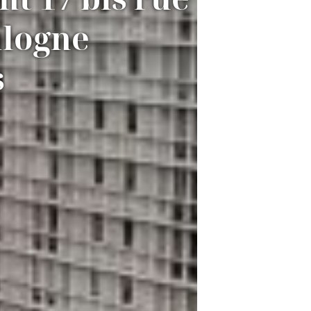
ulogne
s