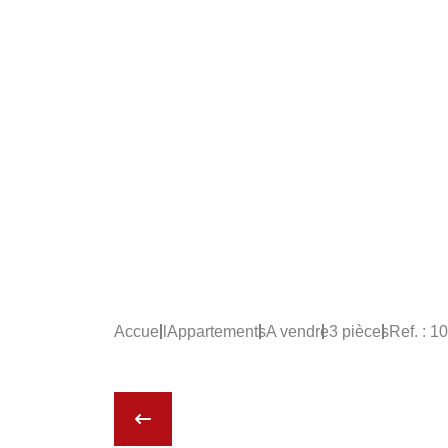
Accueil
Appartements
A vendre
3 pièces
Ref. : 1