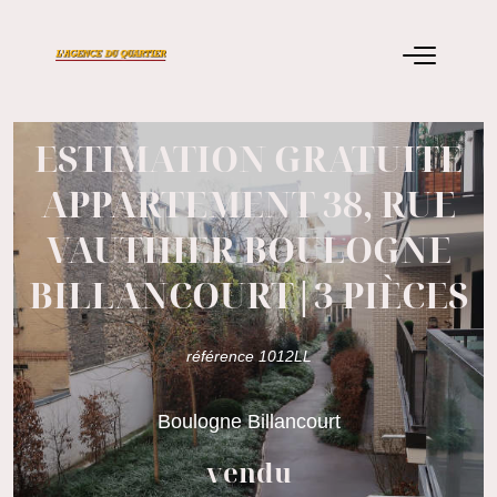
ESTIMATION GRATUITE
APPARTEMENT 38, RUE
VAUTHIER BOULOGNE
BILLANCOURT|3 PIÈCES
référence 1012LL
Boulogne Billancourt
vendu