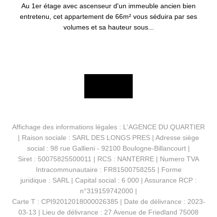
Au 1er étage avec ascenseur d'un immeuble ancien bien
entretenu, cet appartement de 66m² vous séduira par ses
volumes et sa hauteur sous...
Affichage des informations légales : L'AGENCE DU QUARTIER
| Raison sociale : SARL DES LONGS PRES | Adresse siège
social : 98 rue Gallieni - 92100 Boulogne-Billancourt |
Siret : 50075825500011 | RCS : NANTERRE | Numero TVA
Intracommunautaire : FR81500758255 | Forme
juridique : SARL | Capital social : 6 000 | Assurance RCP :
n°319159742000 |
Carte T : CPI92012018000026385 | Date de délivrance : 2023-
03-13 | Lieu de délivrance : 27 Avenue de Friedland 75008