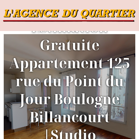
Estimation
Gratuite
Appartement 125
rue du Point du
B
Jour Boulogne
Billancourt
|Studio