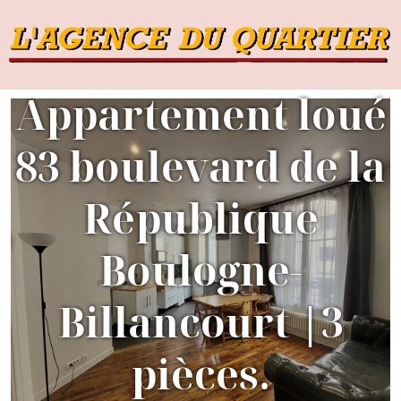
Appartement loué
83 boulevard de la
République
B
Boulogne-
Billancourt |3
pièces.