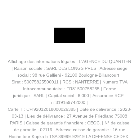
Affichage des informations légales : L'AGENCE DU QUARTIER
| Raison sociale : SARL DES LONGS PRES | Adresse siège
social : 98 rue Gallieni - 92100 Boulogne-Billancourt |
Siret : 50075825500011 | RCS : NANTERRE | Numero TVA
Intracommunautaire : FR81500758255 | Forme
juridique : SARL | Capital social : 6 000 | Assurance RCP :
n°319159742000 |
Carte T : CPI92012018000026385 | Date de délivrance : 2023-
03-13 | Lieu de délivrance : 27 Avenue de Friedland 75008
PARIS | Caisse de garantie financière : CEGC. | N° de caisse
de garantie : 02116 | Adresse caisse de garantie : 16 rue
Hoche tour Kupka b TSA 39999-92919 LA DEFENSE CEDEX |