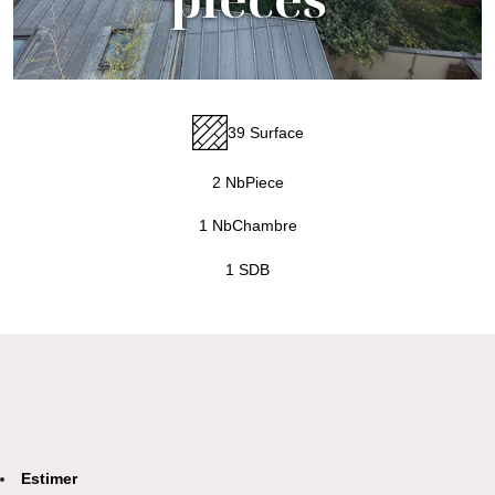
39 Surface
2 NbPiece
1 NbChambre
1 SDB
Estimer