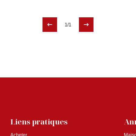
1/1
Liens pratiques
Ann
Acheter
Maiso