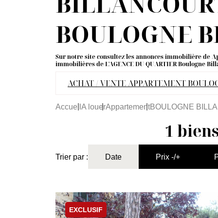
BILLANCOURT 
BOULOGNE B
Sur notre site consultez les annonces immobilière
immobilières de L'AGENCE DU QUARTIER Boulogne Bill
ACHAT / VENTE APPARTEMENT BOULO
Accueil
A louer
Appartement
BOULOGNE BILL
1 bien
Trier par :
Date
Prix -/+
P
EXCLUSIF