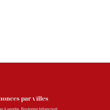
onces par villes
n à vendre, Boulogne billancourt