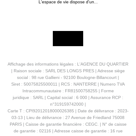
L'espace de vie dispose d'un...
Affichage des informations légales : L'AGENCE DU QUARTIER
| Raison sociale : SARL DES LONGS PRES | Adresse siège
social : 98 rue Gallieni - 92100 Boulogne-Billancourt |
Siret : 50075825500011 | RCS : NANTERRE | Numero TVA
Intracommunautaire : FR81500758255 | Forme
juridique : SARL | Capital social : 6 000 | Assurance RCP :
n°319159742000 |
Carte T : CPI92012018000026385 | Date de délivrance : 2023-
03-13 | Lieu de délivrance : 27 Avenue de Friedland 75008
PARIS | Caisse de garantie financière : CEGC. | N° de caisse
de garantie : 02116 | Adresse caisse de garantie : 16 rue