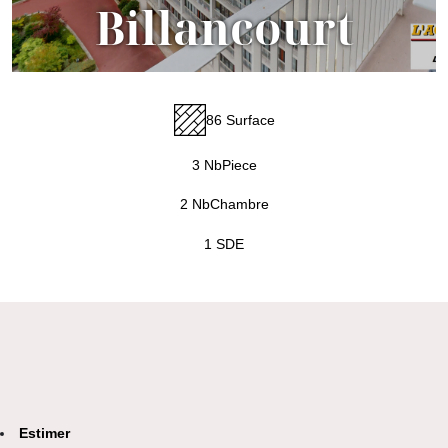
Billancourt
86 Surface
3 NbPiece
2 NbChambre
1 SDE
Estimer