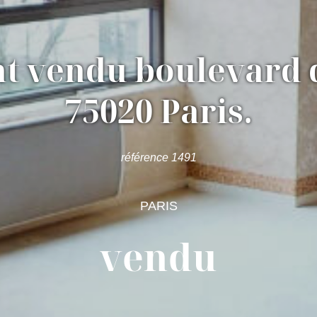
t vendu boulevard 
75020 Paris.
référence 1491
PARIS
vendu