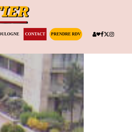
BOULOGNE
CONTACT
PRENDRE RDV