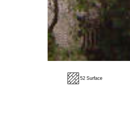
52 Surface