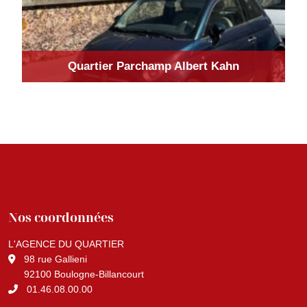
Quartier Parchamp Albert Kahn
Nos coordonnées
L'AGENCE DU QUARTIER
98 rue Gallieni
92100 Boulogne-Billancourt
01.46.08.00.00