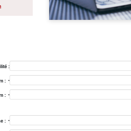
m
lité :
m :
*
m :
*
ne :
*